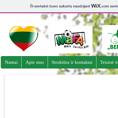
Ši svetainė buvo sukurta naudojant
.com
sveta
Namai
Apie mus
Struktūra ir kontaktai
Teisinė i